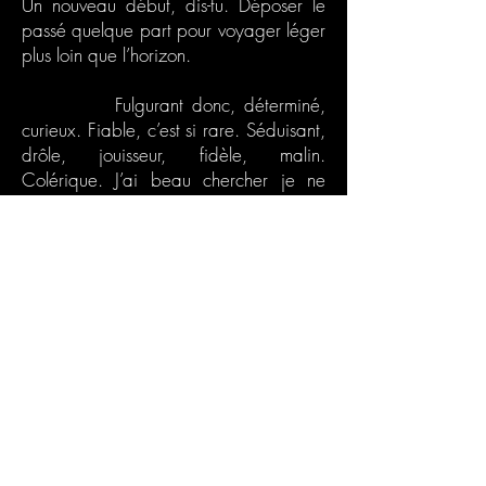
Un nouveau début, dis-tu. Déposer le
passé quelque part pour voyager léger
plus loin que l’horizon.
Fulgurant donc, déterminé,
curieux. Fiable, c’est si rare. Séduisant,
drôle, jouisseur, fidèle, malin.
Colérique. J’ai beau chercher je ne
trouve pas d’autres défauts. Soupe au
lait ? Énervé ? Pressé ? Sont-ce des
défauts ? Mais Gé-né-reux, ça je sais.
Généreux de toi-même. Oui, généreux
de toi-même, pour l’Autre, l’humain, ton
frère. Généreux de cette énergie que
tu nous transmets à tous, encore. Tu
nous a tout donné, tu nous laisses tout,
comme ça, en plan, débrouillez-vous.
Fin de partie. Beckett encore :
L’Innomable
; voilà ce qui nous échoie.