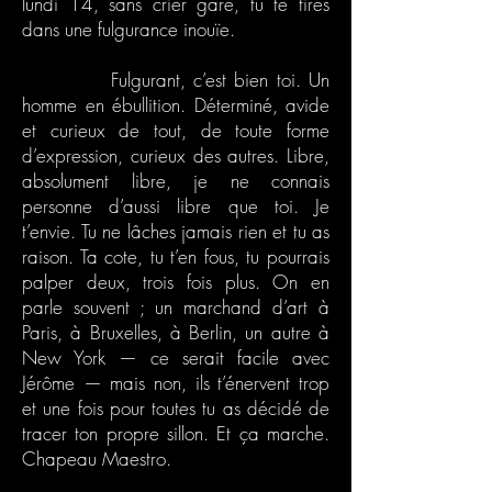
lundi 14, sans crier gare, tu te tires
dans une fulgurance inouïe.
Fulgurant, c’est bien toi. Un
homme en ébullition. Déterminé, avide
et curieux de tout, de toute forme
d’expression, curieux des autres. Libre,
absolument libre, je ne connais
personne d’aussi libre que toi. Je
t’envie. Tu ne lâches jamais rien et tu as
raison. Ta cote, tu t’en fous, tu pourrais
palper deux, trois fois plus. On en
parle souvent ; un marchand d’art à
Paris, à Bruxelles, à Berlin, un autre à
New York — ce serait facile avec
Jérôme — mais non, ils t’énervent trop
et une fois pour toutes tu as décidé de
tracer ton propre sillon. Et ça marche.
Chapeau Maestro.