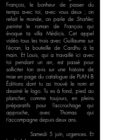
François, le bonheur de passer du
temps avec toi, avec vous deux ; on
refait le monde, on parle de
Strahler,
peintre
le roman de François qui
évoque ta villa Médicis. Cet appel
vidéo tous les trois avec Guillaume sur
l’écran, la bouteille de Cardhu à la
main. Et Louis, qui a travaillé ici avec
toi pendant un an, est passé pour
solliciter ton avis sur une histoire de
mise en page du catalogue de PLAN B
Éditions dont tu as trouvé le nom et
dessiné le logo. Tu es à fond, pied au
plancher, comme toujours, en pleins
préparatifs pour l’accrochage qui
approche, avec Thomas qui
t’accompagne depuis deux ans.
Samedi 5 juin, urgences. Et