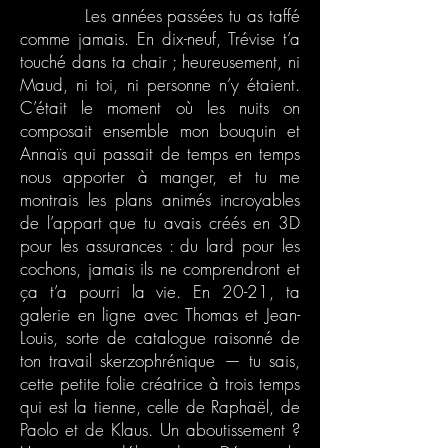
Les années passées tu as taffé
comme jamais. En dix-neuf, Trévise t’a
touché dans ta chair ; heureusement, ni
Maud, ni toi, ni personne n’y étaient.
C’était le moment où les nuits on
composait ensemble mon bouquin et
Annaïs qui passait de temps en temps
nous apporter à manger, et tu me
montrais les plans animés incroyables
de l’appart que tu avais créés en 3D
pour les assurances : du lard pour les
cochons, jamais ils ne comprendront et
ça t’a pourri la vie. En 20-21, ta
galerie en ligne avec Thomas et Jean-
Louis, sorte de catalogue raisonné de
ton travail skerzophrénique — tu sais,
cette petite folie créatrice à trois temps
qui est la tienne, celle de Raphaël, de
Paolo et de Klaus. Un aboutissement ?