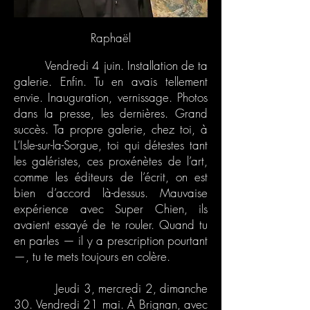
Raphaël
Vendredi 4 juin. Installation de ta
galerie. Enfin. Tu en avais tellement
envie. Inauguration, vernissage. Photos
dans la presse, les dernières. Grand
succès. Ta propre galerie, chez toi, à
L’Isle-sur-la-Sorgue, toi qui détestes tant
les galéristes, ces proxénètes de l’art,
comme les éditeurs de l’écrit, on est
bien d’accord là-dessus. Mauvaise
expérience avec Super Chien, ils
avaient essayé de te rouler. Quand tu
en parles — il y a prescription pourtant
—, tu te mets toujours en colère.
Jeudi 3, mercredi 2, dimanche
30. Vendredi 21 mai. À Brignan, avec